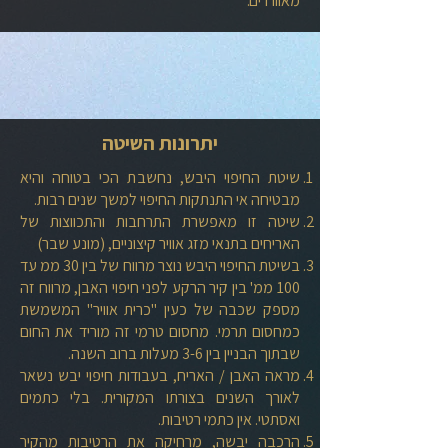
מאווררים."
יתרונות השיטה​
שיטת החיפוי היבש, נחשבת הכי בטוחה והיא
מבטיחה אי התנתקות החיפוי למשך שנים רבות.
שיטה זו מאפשרת התרחבות והתכווצות של
האריחים בתנאי מזג אוויר קיצוניים, (מונע שבר)
בשיטת החיפוי היבש נוצר מרווח של בין 30 ממ עד
100 ממ' בין קיר הרקע לפני חיפוי האבן, מרווח זה
מספק שכבה של כעין "כרית אוויר" המשמשת
כמחסום תרמי. מחסום טרמי זה מוריד את החום
שבתוך הבניין בין 3-6 מעלות ברוב השנה.
מראה האבן / האריח, בעבודות חיפוי יבש נשאר
לאורך השנים בצורתו המקורית. בלי כתמים
ואסתטי. אין כתמי רטיבות.
הרכבה יבשה, מרחיקה את הרטיבות מהקיר