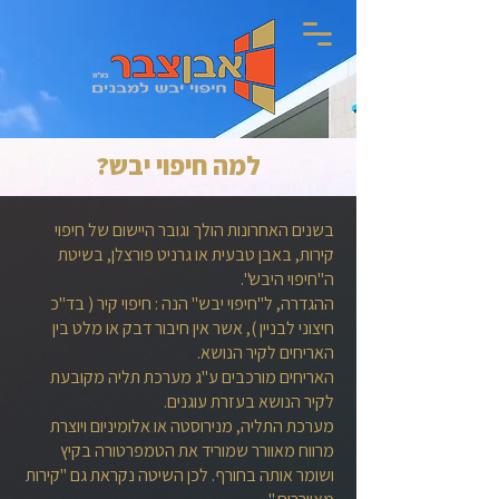
למה חיפוי יבש?
בשנים האחרונות הולך וגובר היישום של חיפוי
קירות, באבן טבעית או גרניט פורצלן, בשיטת
ה"חיפוי היבש".
ההגדרה, ל"חיפוי יבש" הנה : חיפוי קיר ( בד"כ
חיצוני לבניין ), אשר אין חיבור דבק או מלט בין
האריחים לקיר הנושא.
האריחים מורכבים ע"ג מערכת תליה מקובעת
לקיר הנושא בעזרת עוגנים.
מערכת התליה, מנירוסטה או אלומיניום ויוצרת
מרווח מאוורר שמוריד את הטמפרטורה בקיץ
ושומר אותה בחורף. לכן השיטה נקראת גם "קירות