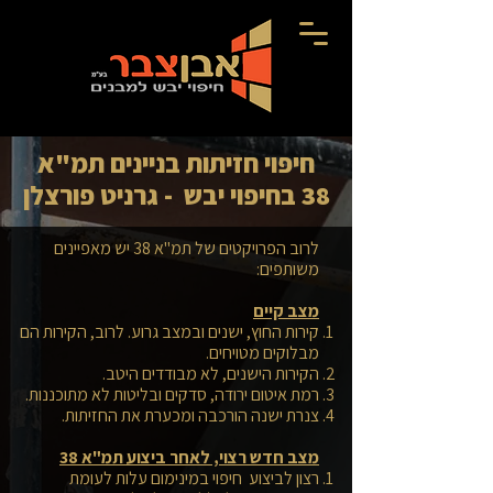
חיפוי חזיתות בניינים תמ"א
38 בחיפוי יבש - גרניט פורצלן
לרוב הפרויקטים של תמ"א 38 יש מאפיינים
משותפים:
מצב קיים
קירות החוץ, ישנים ובמצב גרוע. לרוב, הקירות הם
מבלוקים מטויחים.
הקירות הישנים, לא מבודדים היטב.
רמת איטום ירודה, סדקים ובליטות לא מתוכננות.
צנרת ישנה הורכבה ומכערת את החזיתות.
מצב חדש רצוי, לאחר ביצוע תמ"א 38
רצון לביצוע חיפוי במינימום עלות לעומת