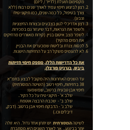
מקסימום תועלת (לדייר / ליזם)
רצון לביצוע חיפוי עמיד לאורך שנים רבות (ללא
צורך בטיפול, כל כמה שנים, כמו תיקוני טיח
וצבע).
רצון אדריכלי לגוון בצבעים ובצורות החיצוניות
ולשפר את הנראות, דבר שיעזור גם במכירות.
לשפר מצב איטום בניין. (קירות מאווררים מרחיקים
את המים מהקיר)
לכסות צנרת ובליטות שמכערים את הבניין.
לא להעמיס משקל רב על החזיתות הישנות.
את כל הדרישות הללו, מספק חיפוי חזיתות
ביבש, בגרניט פורצלן.
עד השנים האחרונות היה מקובל לבצע בתמ"א
38 בחזיתות, חיפוי רטוב (השיטה המסורתית)
חיפוי אבן טבעית ברטוב, שמשמעו:
שלב א' - תיקוני טיח על כל הקיר..
שלב ב' - שכבת הרבצה אוטמת .
שלב ג' - הדבקת חיפוי אבן ברטוב. (דבק,
דיבלים וכו..)
לשיטה
המסורתית
יש יתרון אחד גדול.. היא זולה
יותר בביצוע.. אך לאורך השנים היא מסתברת