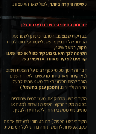
כ
שיטה היקרה ביותר
, למול שאר האופציות.
יתרונות החיפוי היבש בגרניט פורצלן
בבדיקות שבוצעו....הסתבר כי ניתן לשפר את
הבידוד של הבניין מרעש, לשמור על חום ולבודד
מקור, במעל 40%,
השיטה לכך היא ביצוע קיר כפול או כפי שאנו
קוראים לו: קיר מאוורר = חיפוי יבש.
דבר זה חוסך סכומי כסף רבים על הוצאות חימום
ו/ או קירור ו/או בידוד מרעשים..ולאורך השנים
הופך להיות חסכוני בצורה משמעותית לבעלי
הדירות ולדיירים.
(חסכון ענק בחשמל )
הקיר היבש.. מרחיק את מעט המים שחודרים
בפוגות מקיר הרקע והטיפות נושרות למטה או
מתייבשות ממשבי הרוח, ללא חדירה לבניין .
הקיר היבש ( הכפול ) הנו בטיחותי לרעידות אדמה
עקב אפשרות לחופש תזוזה נדרש לכל המערכת.